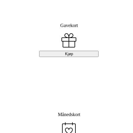
Gnist Drammen
Gnist sauna – Der hjerter varmes
Gavekort
Kjøp
Månedskort